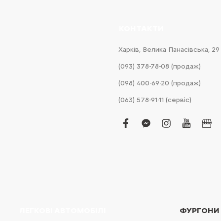
КОНТАКТИ
Харків, Велика Панасівська, 29
(093) 378-78-08 (продаж)
(098) 400-69-20 (продаж)
(063) 578-91-11 (сервіс)
facebook
facebook-
instagram
youtub
bus
messenger
ЛЕГКОВІ АВТОМОБІЛІ
ФУРГОНИ