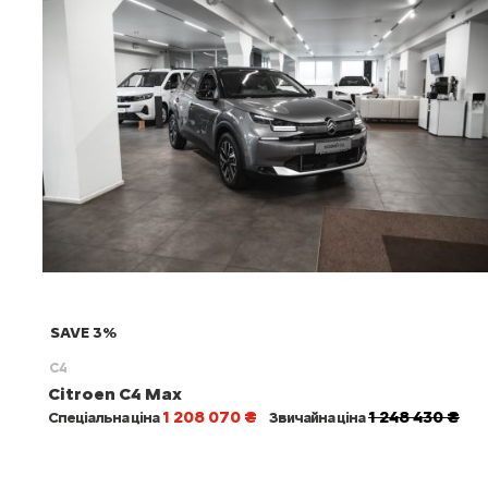
SAVE 3%
C4
Citroen C4 Max
1 208 070 ₴
1 248 430 ₴
Спеціальна ціна
Звичайна ціна