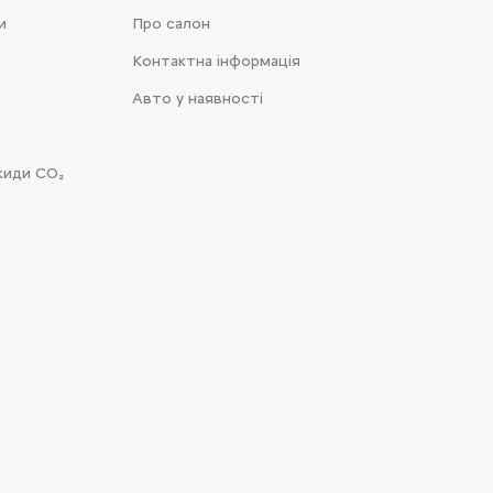
и
Про салон
Контактна інформація
Авто у наявності
киди CO₂