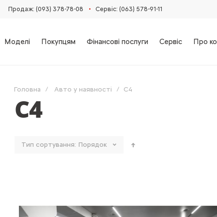
•
Продаж: (093) 378-78-08
Сервіс: (063) 578-91-11
Моделі
Покупцям
Фінансові послуги
Сервіс
Про ко
Головна
Авто у наявності
C4
C4
Тип сортування:
Порядок