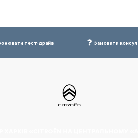
онювати тест-драйв
Замовити консул
Р ХАРКІВ «CITROËN НА ЦЕНТРАЛЬНОМУ «