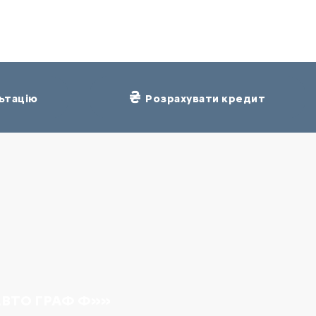
ьтацію
Розрахувати кредит
АВТО ГРАФ Ф»»