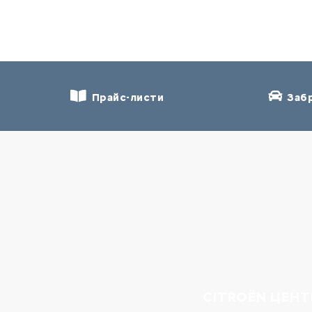
Прайс-листи
Забр
CITROËN ЦЕНТ