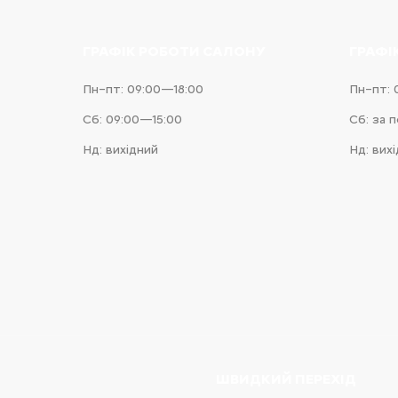
ГРАФІК РОБОТИ САЛОНУ
ГРАФІ
Пн–пт: 09:00—18:00
Пн–пт: 
Сб: 09:00—15:00
Сб: за 
Нд: вихідний
Нд: вих
e
iness
ШВИДКИЙ ПЕРЕХІД