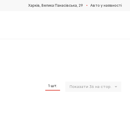
•
Харків, Велика Панасівська, 29
Авто у наявності
1
шт.
Показати
36
на стор.