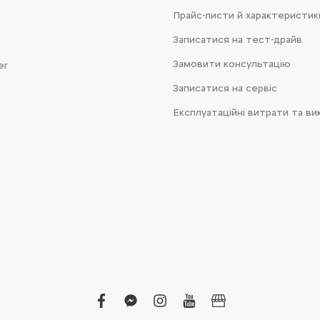
Прайс-листи й характеристик
Записатися на тест-драйв
Замовити консультацію
er
Записатися на сервіс
Експлуатаційні витрати та ви
facebook
facebook-
instagram
youtube
business
messenger