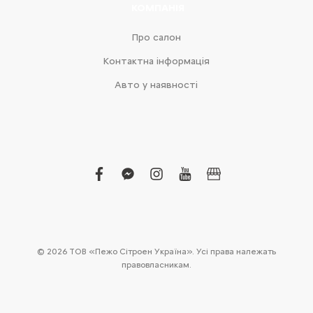
КОМПАНІЯ
Про салон
Контактна інформація
Авто у наявності
facebook
facebook-
instagram
youtube
business
messenger
© 2026 ТОВ «Пежо Сітроен Україна». Усі права належать
правовласникам.