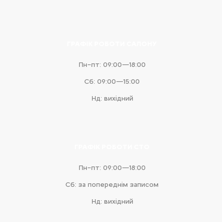
messenger
ГРАФІК РОБОТИ САЛОНУ
Пн–пт: 09:00—18:00
Сб: 09:00—15:00
Нд: вихідний
ГРАФІК РОБОТИ СТО
Пн–пт: 09:00—18:00
Сб: за попереднім записом
Нд: вихідний