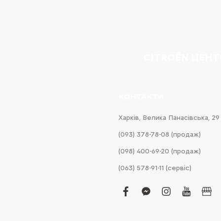
CITROËN ЦЕНТ
КОНТАКТИ
Харків, Велика Панасівська, 29
(093) 378-78-08 (продаж)
(098) 400-69-20 (продаж)
(063) 578-91-11 (сервіс)
facebook
facebook-
instagram
youtub
bus
messenger