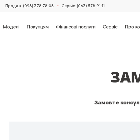
•
Продаж: (093) 378-78-08
Сервіс: (063) 578-91-11
Моделі
Покупцям
Фінансові послуги
Сервіс
Про ко
ЗА
Замовте консуль