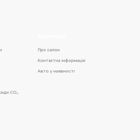
КОМПАНІЯ
и
Про салон
Контактна інформація
Авто у наявності
киди CO₂