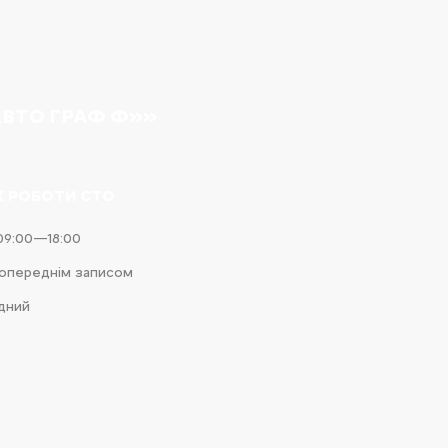
АВТО ГРАФ Ф»»
К РОБОТИ СТО
09:00—18:00
попереднім записом
ідний