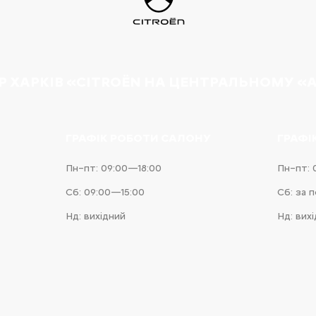
Р ХАРКІВ «CITROËN НА ЦЕНТРАЛЬНОМУ «
ГРАФІК РОБОТИ САЛОНУ
ГРАФІ
Пн–пт: 09:00—18:00
Пн–пт: 
Сб: 09:00—15:00
Сб: за 
Нд: вихідний
Нд: вих
e
iness