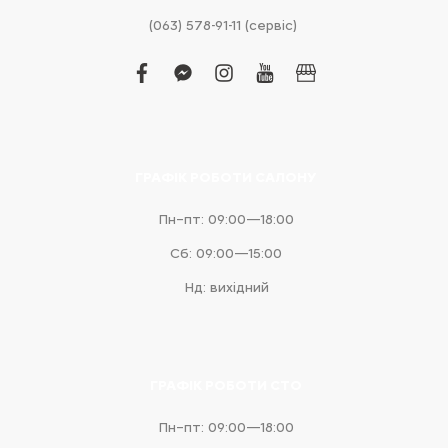
(063) 578-91-11 (сервіс)
facebook
facebook-
instagram
youtube
business
messenger
ГРАФІК РОБОТИ САЛОНУ
Пн–пт: 09:00—18:00
Сб: 09:00—15:00
Нд: вихідний
ГРАФІК РОБОТИ СТО
Пн–пт: 09:00—18:00