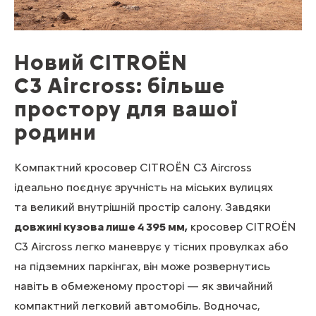
Новий CITROЁN
C3 Aircross: більше
простору для вашої
родини
Компактний кросовер CITROЁN C3 Aircross
ідеально поєднує зручність на міських вулицях
та великий внутрішній простір салону. Завдяки
довжині кузова лише 4 395 мм,
кросовер CITROЁN
C3 Aircross легко маневрує у тісних провулках або
на підземних паркінгах, він може розвернутись
навіть в обмеженому просторі — як звичайний
компактний легковий автомобіль. Водночас,