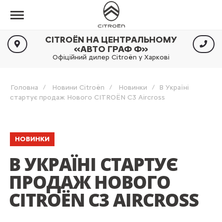
CITROËN НА ЦЕНТРАЛЬНОМУ
«АВТО ГРАФ Ф»
Офіційний дилер Citroën у Харкові
Головна
Новини Citroën
Новинки
В Україні
стартує продаж Нового CITROЁN C3 Aircross
НОВИНКИ
В УКРАЇНІ СТАРТУЄ
ПРОДАЖ НОВОГО
CITROЁN C3 AIRCROSS