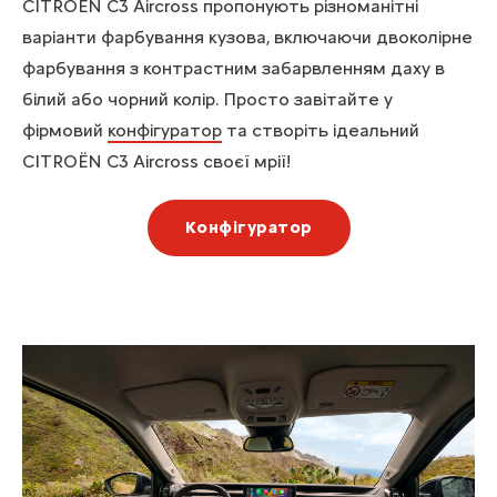
CITROЁN C3 Aircross пропонують різноманітні
варіанти фарбування кузова, включаючи двоколірне
фарбування з контрастним забарвленням даху в
білий або чорний колір. Просто завітайте у
фірмовий
конфігуратор
та створіть ідеальний
CITROЁN C3 Aircross своєї мрії!
Конфігуратор