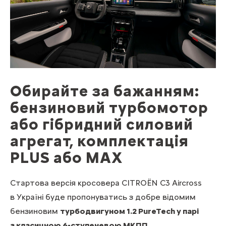
Обирайте за бажанням:
бензиновий турбомотор
або гібридний силовий
агрегат, комплектація
PLUS або MAX
Стартова версія кросовера CITROЁN C3 Aircross
в Україні буде пропонуватись з добре відомим
бензиновим
турбодвигуном 1.2 PureTech у парі
з класичною 6-ступеневою МКПП