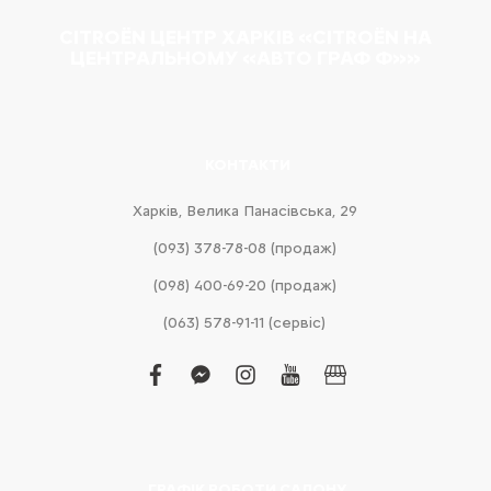
CITROËN ЦЕНТР ХАРКІВ «CITROËN НА
ЦЕНТРАЛЬНОМУ «АВТО ГРАФ Ф»»
КОНТАКТИ
Харків, Велика Панасівська, 29
(093) 378-78-08 (продаж)
(098) 400-69-20 (продаж)
(063) 578-91-11 (сервіс)
facebook
facebook-
instagram
youtube
business
messenger
ГРАФІК РОБОТИ САЛОНУ