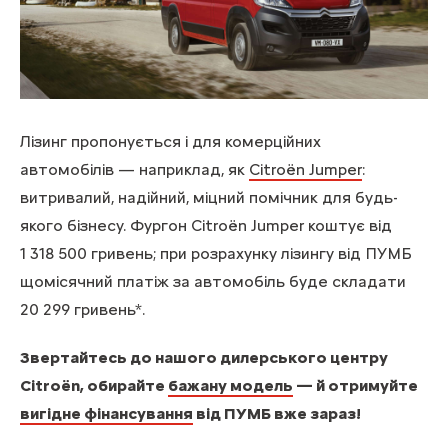
Лізинг пропонується і для комерційних
автомобілів — наприклад, як
Citroën Jumper
:
витривалий, надійний, міцний помічник для будь-
якого бізнесу. Фургон Citroën Jumper коштує від
1 318 500 гривень; при розрахунку лізингу від ПУМБ
щомісячний платіж за автомобіль буде складати
20 299 гривень*.
Звертайтесь до нашого дилерського центру
Citroën, обирайте
бажану модель
— й отримуйте
вигідне фінансування
від ПУМБ вже зараз!