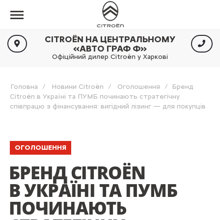
CITROËN НА ЦЕНТРАЛЬНОМУ
«АВТО ГРАФ Ф»
Офіційний дилер Citroën у Харкові
Головна
Новини Citroën
Оголошення
Бренд
Citroën в Україні та ПУМБ починають стратегічну
співпрацю з фінансування: вигідний лізинг — для покупців
ОГОЛОШЕННЯ
БРЕНД CITROËN
В УКРАЇНІ ТА ПУМБ
ПОЧИНАЮТЬ